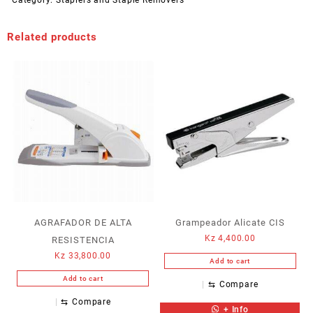
Category:
Staplers and Staple Removers
Related products
AGRAFADOR DE ALTA
Grampeador Alicate CIS
Kz
4,400.00
RESISTENCIA
Kz
33,800.00
Add to cart
Add to cart
⇆
Compare
⇆
Compare
+ Info