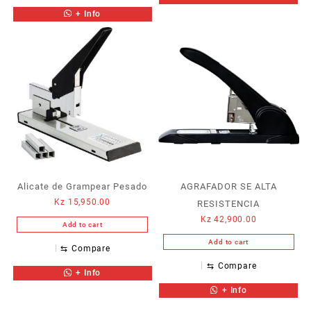
+ Info
Alicate de Grampear Pesado
AGRAFADOR SE ALTA
Kz
15,950.00
RESISTENCIA
Kz
42,900.00
Add to cart
Add to cart
⇆
Compare
⇆
Compare
+ Info
+ Info