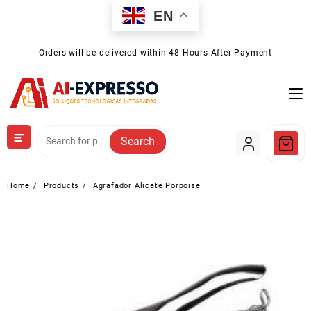
Skip
EN
to
content
Orders will be delivered within 48 Hours After Payment
Search
Home
Products
Agrafador Alicate Porpoise