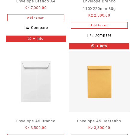
Envelope Branco A4
Envelope Branco
Kz
7,000.00
110X220mm 80g
Kz
2,500.00
Add to cart
Add to cart
⇆
Compare
⇆
Compare
+ Info
+ Info
Envelope A5 Branco
Envelope A5 Castanho
Kz
3,500.00
Kz
3,300.00