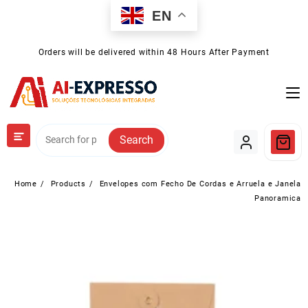
Skip
EN
to
content
Orders will be delivered within 48 Hours After Payment
Search
Home
Products
Envelopes com Fecho De Cordas e Arruela e Janela
Panoramica