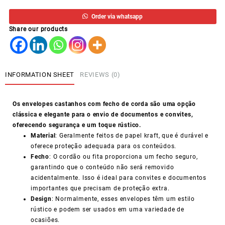
Fecho
Order via whatsapp
De
Share our products
Cordas
e
Arruela
e
Janela
INFORMATION SHEET
REVIEWS (0)
Panoramica
quantity
Os envelopes castanhos com fecho de corda são uma opção
clássica e elegante para o envio de documentos e convites,
oferecendo segurança e um toque rústico.
Material
: Geralmente feitos de papel kraft, que é durável e
oferece proteção adequada para os conteúdos.
Fecho
: O cordão ou fita proporciona um fecho seguro,
garantindo que o conteúdo não será removido
acidentalmente. Isso é ideal para convites e documentos
importantes que precisam de proteção extra.
Design
: Normalmente, esses envelopes têm um estilo
rústico e podem ser usados em uma variedade de
ocasiões.