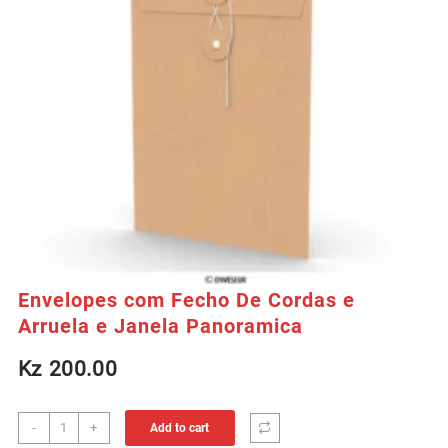
Envelopes com Fecho De Cordas e
Arruela e Janela Panoramica
Kz
200.00
Envelopes
-
+
Add to cart
com