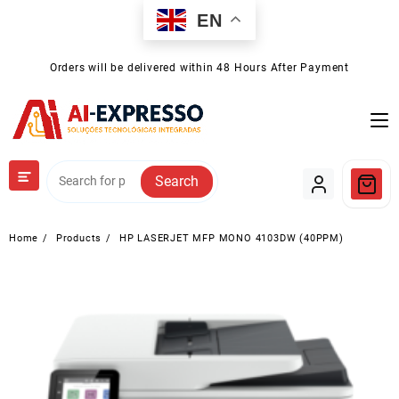
Skip
EN
to
content
Orders will be delivered within 48 Hours After Payment
Search
Home
Products
HP LASERJET MFP MONO 4103DW (40PPM)