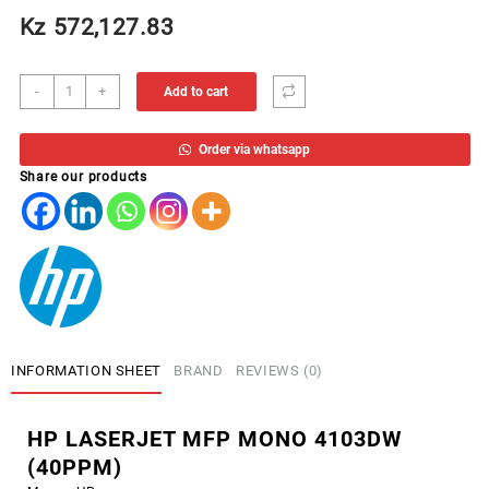
Kz
572,127.83
HP
-
+
Add to cart
LASERJET
MFP
Order via whatsapp
MONO
Share our products
4103DW
(40PPM)
quantity
INFORMATION SHEET
BRAND
REVIEWS (0)
HP LASERJET MFP MONO 4103DW
(40PPM)