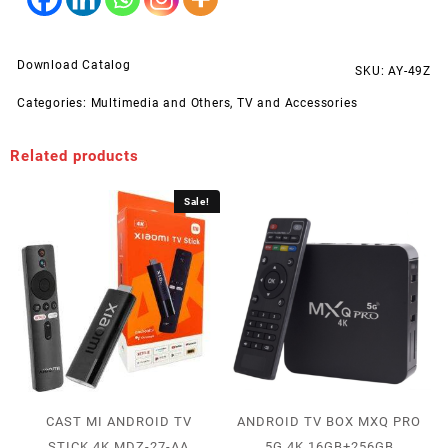
Download Catalog
SKU:
AY-49Z
Categories:
Multimedia and Others
,
TV and Accessories
Related products
Sale!
CAST MI ANDROID TV
ANDROID TV BOX MXQ PRO
STICK 4K MDZ-27-AA
5G 4K 16GB+256GB