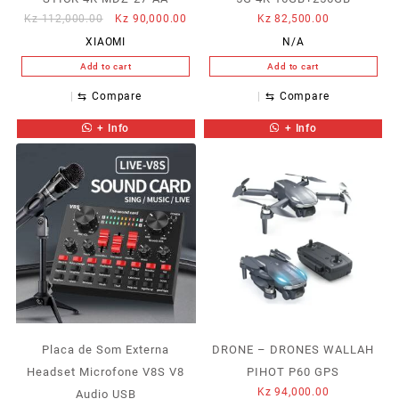
Original
Current
Kz
112,000.00
Kz
90,000.00
Kz
82,500.00
price
price
XIAOMI
N/A
was:
is:
Add to cart
Add to cart
Kz 112,000.00.
Kz 90,000.00.
⇆
Compare
⇆
Compare
+ Info
+ Info
Placa de Som Externa
DRONE – DRONES WALLAH
Headset Microfone V8S V8
PIHOT P60 GPS
Kz
94,000.00
Audio USB