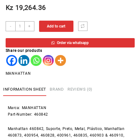
Kz
19,264.36
SUPORTE
-
+
Add to cart
PARA
LEITOR
Order via whatsapp
CODIGO
Share our products
BARRA
MANHT.
quantity
MANHATTAN
INFORMATION SHEET
BRAND
REVIEWS (0)
Marca:
MANHATTAN
Part-Number:
460842
Manhattan 460842, Suporte, Preto, Metal, Plástico, Manhattan
460873, 400954, 460828, 400961, 460835, 460903 & 460910,