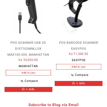
POS SCANNER USB 2D
POS BARCODE SCANNER
DIST320MM,LUX
EASYPOS
Kz
71,500.00
MÁX100.000, MANHATTAN
Kz
33,000.00
EASYPOS
MANHATTAN
Add to cart
Add to cart
⇆
Compare
⇆
Compare
+ Info
+ Info
Subscribe to Blog via Email