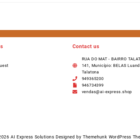
ks
Contact us
RUA DO MAT - BAIRRO TALA
uest
141, Município: BELAS Luand
Talatona
949365200
946734399
vendas@ai-express.shop
2026
AI Express Solutions
Designed by
Themehunk WordPress Th