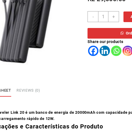
BANCO
-
+
DE
ENERGIA
ARAIMO
Ord
20000MAH
Share our products
quantity
SHEET
REVIEWS (0)
veler Link 20 é um banco de energia de 20000mAh com capacidade pa
carregamento rápido de 12W.
cações e Características do Produto