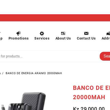
op
Promotions
Services
About Us
Contact Us
Addr
Sea
s
BANCO DE ENERGIA ARAIMO 20000MAH
BANCO DE E
20000MAH
Kz
29,000.00