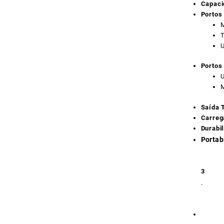
Capaci
Portos
M
T
U
Portos
U
M
Saída T
Carreg
Durabi
Portab
3
.