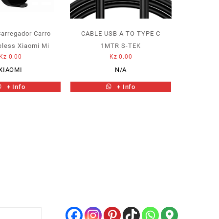
Carregador Carro
CABLE USB A TO TYPE C
less Xiaomi Mi
1MTR S-TEK
Kz
0.00
Kz
0.00
XIAOMI
N/A
+ Info
+ Info