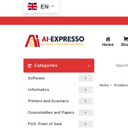
Skip
EN
to
content
Home
Sh
Categories
Software
Home
Product
Informatics
Printers And Scanners
Consumables and Papers
POS- Point of Sale