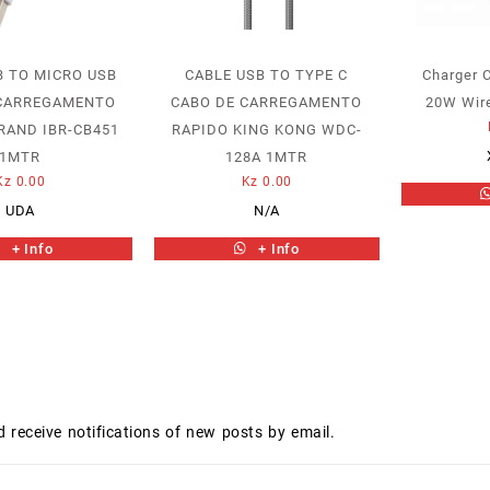
B TO MICRO USB
CABLE USB TO TYPE C
Charger 
 CARREGAMENTO
CABO DE CARREGAMENTO
20W Wire
RAND IBR-CB451
RAPIDO KING KONG WDC-
1MTR
128A 1MTR
Kz
0.00
Kz
0.00
UDA
N/A
+ Info
+ Info
d receive notifications of new posts by email.