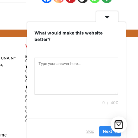
What would make this website
better?
Work Days
Monday
TONA,Nº
08:00 - 17:00
a,
Tuesday
08:00 - 17:00
Wednesday
08:00 - 17:00
Thursday
08:00 - 17:00
Friday
08:00 - 17:00
0 / 400
Saturday
09:00 - 13:00
Sunday
Closed
Skip
Next
eme